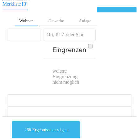
Merkliste [
0
]
Kontakt
Wohnen
Gewerbe
Anlage
Eingrenzen
weitere
Eingrenzung
nicht möglich
266
Ergebnisse anzeigen
mehr Suchoptionen