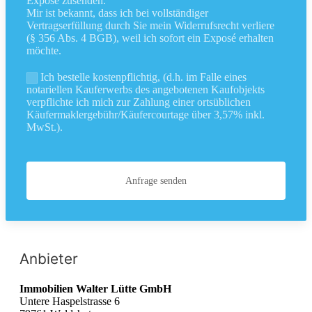
Exposé zusenden.
Mir ist bekannt, dass ich bei vollständiger
Vertragserfüllung durch Sie mein Widerrufsrecht verliere
(§ 356 Abs. 4 BGB), weil ich sofort ein Exposé erhalten
möchte.
Ich bestelle kostenpflichtig, (d.h. im Falle eines
notariellen Kauferwerbs des angebotenen Kaufobjekts
verpflichte ich mich zur Zahlung einer ortsüblichen
Käufermaklergebühr/Käufercourtage über 3,57% inkl.
MwSt.).
Anfrage senden
Anbieter
Immobilien Walter Lütte GmbH
Untere Haspelstrasse 6