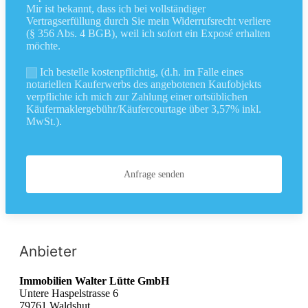
Mir ist bekannt, dass ich bei vollständiger
Vertragserfüllung durch Sie mein Widerrufsrecht verliere
(§ 356 Abs. 4 BGB), weil ich sofort ein Exposé erhalten
möchte.
Ich bestelle kostenpflichtig, (d.h. im Falle eines
notariellen Kauferwerbs des angebotenen Kaufobjekts
verpflichte ich mich zur Zahlung einer ortsüblichen
Käufermaklergebühr/Käufercourtage über 3,57% inkl.
MwSt.).
Anfrage senden
Anbieter
Immobilien Walter Lütte GmbH
Untere Haspelstrasse 6
79761 Waldshut