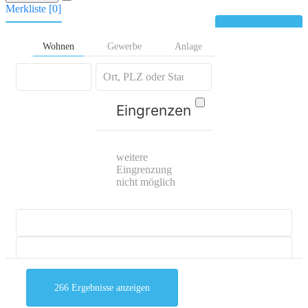
Merkliste [
0
]
Kontakt
Wohnen
Gewerbe
Anlage
Eingrenzen
weitere
Eingrenzung
nicht möglich
266
Ergebnisse anzeigen
mehr Suchoptionen