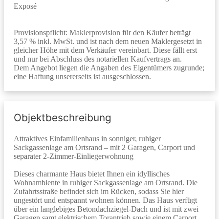
Exposé
Provisionspflicht: Maklerprovision für den Käufer beträgt
3,57 % inkl. MwSt. und ist nach dem neuen Maklergesetzt in
gleicher Höhe mit dem Verkäufer vereinbart. Diese fällt erst
und nur bei Abschluss des notariellen Kaufvertrags an.
Dem Angebot liegen die Angaben des Eigentümers zugrunde;
eine Haftung unsererseits ist ausgeschlossen.
Objektbeschreibung
Attraktives Einfamilienhaus in sonniger, ruhiger
Sackgassenlage am Ortsrand – mit 2 Garagen, Carport und
separater 2-Zimmer-Einliegerwohnung
Dieses charmante Haus bietet Ihnen ein idyllisches
Wohnambiente in ruhiger Sackgassenlage am Ortsrand. Die
Zufahrtsstraße befindet sich im Rücken, sodass Sie hier
ungestört und entspannt wohnen können. Das Haus verfügt
über ein langlebiges Betondachziegel-Dach und ist mit zwei
Garagen samt elektrischem Torantrieb sowie einem Carport