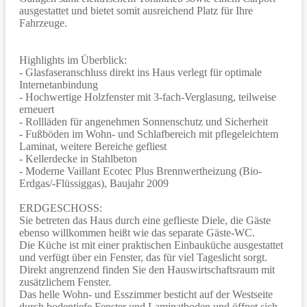
ausgestattet und bietet somit ausreichend Platz für Ihre
Fahrzeuge.
Highlights im Überblick:
- Glasfaseranschluss direkt ins Haus verlegt für optimale
Internetanbindung
- Hochwertige Holzfenster mit 3-fach-Verglasung, teilweise
erneuert
- Rollläden für angenehmen Sonnenschutz und Sicherheit
- Fußböden im Wohn- und Schlafbereich mit pflegeleichtem
Laminat, weitere Bereiche gefliest
- Kellerdecke in Stahlbeton
- Moderne Vaillant Ecotec Plus Brennwertheizung (Bio-
Erdgas/-Flüssiggas), Baujahr 2009
ERDGESCHOSS:
Sie betreten das Haus durch eine geflieste Diele, die Gäste
ebenso willkommen heißt wie das separate Gäste-WC.
Die Küche ist mit einer praktischen Einbauküche ausgestattet
und verfügt über ein Fenster, das für viel Tageslicht sorgt.
Direkt angrenzend finden Sie den Hauswirtschaftsraum mit
zusätzlichem Fenster.
Das helle Wohn- und Esszimmer besticht auf der Westseite
durch bodentiefe Fenster und Laminatboden und öffnet sich