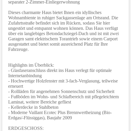
separater 2-Zimmer-Einliegerwohnung
Dieses charmante Haus bietet Ihnen ein idyllisches
Wohnambiente in ruhiger Sackgassenlage am Ortsrand. Die
Zufahrtsstraße befindet sich im Rücken, sodass Sie hier
ungestört und entspannt wohnen können. Das Haus verfügt
über ein langlebiges Betondachziegel-Dach und ist mit zwei
Garagen samt elektrischem Torantrieb sowie einem Carport
ausgestattet und bietet somit ausreichend Platz für Ihre
Fahrzeuge.
Highlights im Überblick:
- Glasfaseranschluss direkt ins Haus verlegt für optimale
Internetanbindung
- Hochwertige Holzfenster mit 3-fach-Verglasung, teilweise
erneuert
- Rollläden für angenehmen Sonnenschutz und Sicherheit
- Fußböden im Wohn- und Schlafbereich mit pflegeleichtem
Laminat, weitere Bereiche gefliest
- Kellerdecke in Stahlbeton
- Moderne Vaillant Ecotec Plus Brennwertheizung (Bio-
Erdgas/-Flüssiggas), Baujahr 2009
ERDGESCHOSS: