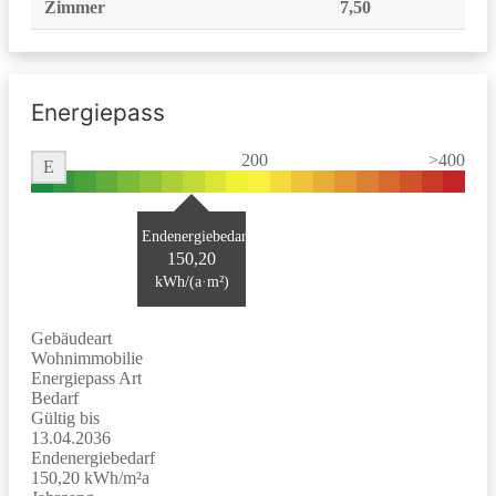
Zimmer
7,50
Energiepass
0
200
>400
E
Endenergiebedarf
150,20
kWh/(a·m²)
Gebäudeart
Wohnimmobilie
Energiepass Art
Bedarf
Gültig bis
13.04.2036
Endenergiebedarf
150,20 kWh/m²a