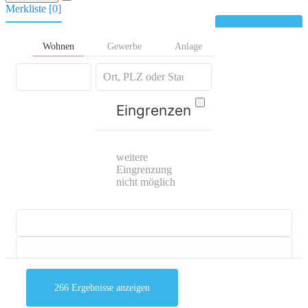
Merkliste [
0
]
Kontakt
Wohnen
Gewerbe
Anlage
Eingrenzen
weitere
Eingrenzung
nicht möglich
266
Ergebnisse anzeigen
mehr Suchoptionen