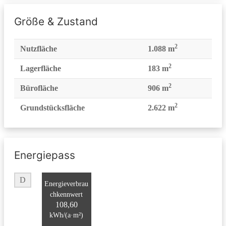
Größe & Zustand
2
Nutzfläche
1.088 m
2
Lagerfläche
183 m
2
Bürofläche
906 m
2
Grundstücksfläche
2.622 m
Energiepass
D
Energieverbrau
chkennwert
108,60
kWh/(a·m²)