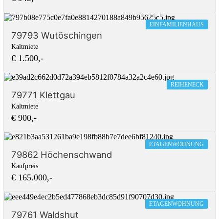
EINFAMILIENHAUS
79793 Wutöschingen
Kaltmiete
€ 1.500,-
REIHENECK
79771 Klettgau
Kaltmiete
€ 900,-
ETAGENWOHNUNG
79862 Höchenschwand
Kaufpreis
€ 165.000,-
ETAGENWOHNUNG
79761 Waldshut